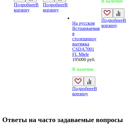
В наличии
составляла
17
Подробнее
В
Подробнее
В
199000 руб..
корзину
корзину
Подробнее
В
На русском
корзину
Встраиваемая
в
столешницу
вытяжка
CSDA7001
FL Miele
195000
руб.
В наличии
Подробнее
В
корзину
Ответы на часто задаваемые вопросы