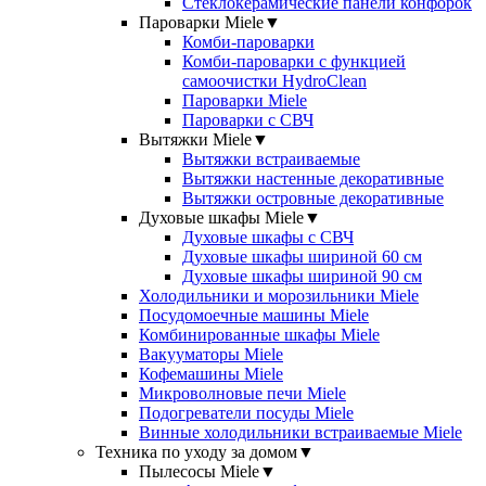
Стеклокерамические панели конфорок
Пароварки Miele
▼
Комби-пароварки
Комби-пароварки с функцией
самоочистки HydroClean
Пароварки Miele
Пароварки с СВЧ
Вытяжки Miele
▼
Вытяжки встраиваемые
Вытяжки настенные декоративные
Вытяжки островные декоративные
Духовые шкафы Miele
▼
Духовые шкафы с СВЧ
Духовые шкафы шириной 60 см
Духовые шкафы шириной 90 см
Холодильники и морозильники Miele
Посудомоечные машины Miele
Комбинированные шкафы Miele
Вакууматоры Miele
Кофемашины Miele
Микроволновые печи Miele
Подогреватели посуды Miele
Винные холодильники встраиваемые Miele
Техника по уходу за домом
▼
Пылесосы Miele
▼