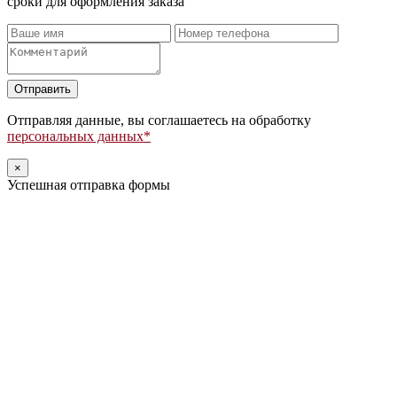
сроки для оформления заказа
Оставьте
это
поле
Отправляя данные, вы соглашаетесь на обработку
пустым.
персональных данных*
×
Успешная отправка формы