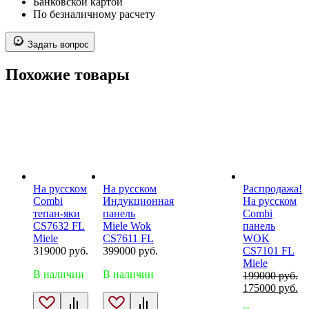
Банковской картой
По безналичному расчету
Задать вопрос
Похожие товары
На русском
На русском
Распродажа!
Combi
Индукционная
На русском
тепан-яки
панель
Combi
CS7632 FL
Miele Wok
панель
Miele
CS7611 FL
WOK
319000
руб.
399000
руб.
CS7101 FL
Miele
В наличии
В наличии
199000
руб.
Первоначальн
Те
175000
руб.
цена
це