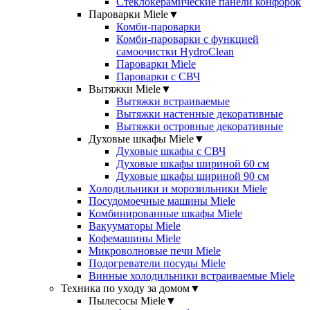
Стеклокерамические панели конфорок
Пароварки Miele
▼
Комби-пароварки
Комби-пароварки с функцией
самоочистки HydroClean
Пароварки Miele
Пароварки с СВЧ
Вытяжки Miele
▼
Вытяжки встраиваемые
Вытяжки настенные декоративные
Вытяжки островные декоративные
Духовые шкафы Miele
▼
Духовые шкафы с СВЧ
Духовые шкафы шириной 60 см
Духовые шкафы шириной 90 см
Холодильники и морозильники Miele
Посудомоечные машины Miele
Комбинированные шкафы Miele
Вакууматоры Miele
Кофемашины Miele
Микроволновые печи Miele
Подогреватели посуды Miele
Винные холодильники встраиваемые Miele
Техника по уходу за домом
▼
Пылесосы Miele
▼