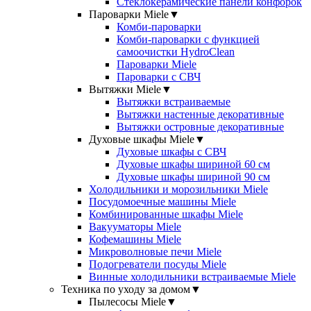
Стеклокерамические панели конфорок
Пароварки Miele
▼
Комби-пароварки
Комби-пароварки с функцией
самоочистки HydroClean
Пароварки Miele
Пароварки с СВЧ
Вытяжки Miele
▼
Вытяжки встраиваемые
Вытяжки настенные декоративные
Вытяжки островные декоративные
Духовые шкафы Miele
▼
Духовые шкафы с СВЧ
Духовые шкафы шириной 60 см
Духовые шкафы шириной 90 см
Холодильники и морозильники Miele
Посудомоечные машины Miele
Комбинированные шкафы Miele
Вакууматоры Miele
Кофемашины Miele
Микроволновые печи Miele
Подогреватели посуды Miele
Винные холодильники встраиваемые Miele
Техника по уходу за домом
▼
Пылесосы Miele
▼