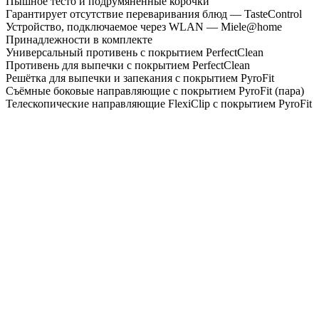
Пышное тесто и подрумяненные корочки
Гарантирует отсутствие переваривания блюд — TasteControl
Устройство, подключаемое через WLAN — Miele@home
Принадлежности в комплекте
Универсальный противень с покрытием PerfectClean
Противень для выпечки с покрытием PerfectClean
Решётка для выпечки и запекания с покрытием PyroFit
Съёмные боковые направляющие с покрытием PyroFit (пара)
Телескопические направляющие FlexiClip с покрытием PyroFit