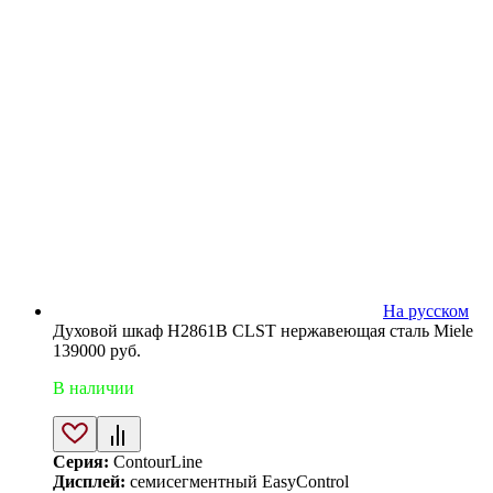
На русском
Духовой шкаф H2861B CLST нержавеющая сталь Miele
139000
руб.
В наличии
Серия:
ContourLine
Дисплей:
семисегментный EasyControl