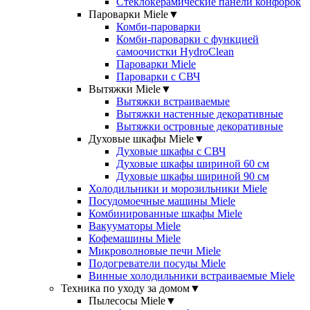
Стеклокерамические панели конфорок
Пароварки Miele
▼
Комби-пароварки
Комби-пароварки с функцией
самоочистки HydroClean
Пароварки Miele
Пароварки с СВЧ
Вытяжки Miele
▼
Вытяжки встраиваемые
Вытяжки настенные декоративные
Вытяжки островные декоративные
Духовые шкафы Miele
▼
Духовые шкафы с СВЧ
Духовые шкафы шириной 60 см
Духовые шкафы шириной 90 см
Холодильники и морозильники Miele
Посудомоечные машины Miele
Комбинированные шкафы Miele
Вакууматоры Miele
Кофемашины Miele
Микроволновые печи Miele
Подогреватели посуды Miele
Винные холодильники встраиваемые Miele
Техника по уходу за домом
▼
Пылесосы Miele
▼