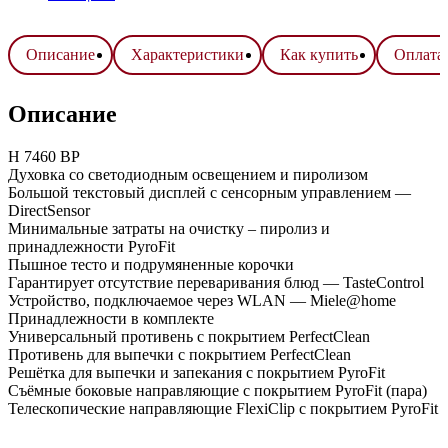
Описание
Характеристики
Как купить
Оплата 
Описание
H 7460 BP
Духовка со светодиодным освещением и пиролизом
Большой текстовый дисплей с сенсорным управлением —
DirectSensor
Минимальные затраты на очистку – пиролиз и
принадлежности PyroFit
Пышное тесто и подрумяненные корочки
Гарантирует отсутствие переваривания блюд — TasteControl
Устройство, подключаемое через WLAN — Miele@home
Принадлежности в комплекте
Универсальный противень с покрытием PerfectClean
Противень для выпечки с покрытием PerfectClean
Решётка для выпечки и запекания с покрытием PyroFit
Съёмные боковые направляющие с покрытием PyroFit (пара)
Телескопические направляющие FlexiClip с покрытием PyroFit