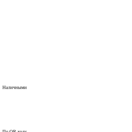
Наличными
По QR-коду