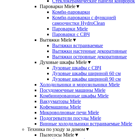
Стеклокерамические панели конфорок
Пароварки Miele
▼
Комби-пароварки
Комби-пароварки с функцией
самоочистки HydroClean
Пароварки Miele
Пароварки с СВЧ
Вытяжки Miele
▼
Вытяжки встраиваемые
Вытяжки настенные декоративные
Вытяжки островные декоративные
Духовые шкафы Miele
▼
Духовые шкафы с СВЧ
Духовые шкафы шириной 60 см
Духовые шкафы шириной 90 см
Холодильники и морозильники Miele
Посудомоечные машины Miele
Комбинированные шкафы Miele
Вакууматоры Miele
Кофемашины Miele
Микроволновые печи Miele
Подогреватели посуды Miele
Винные холодильники встраиваемые Miele
Техника по уходу за домом
▼
Пылесосы Miele
▼