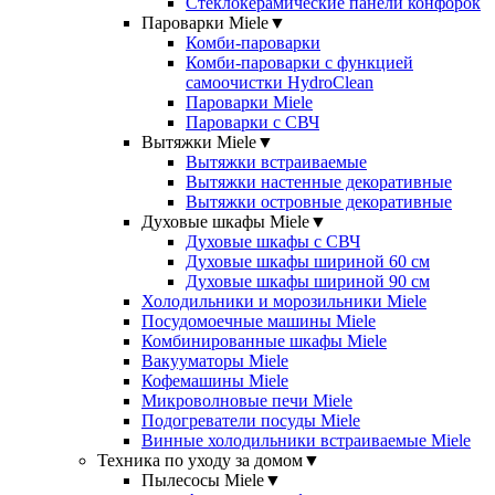
Стеклокерамические панели конфорок
Пароварки Miele
▼
Комби-пароварки
Комби-пароварки с функцией
самоочистки HydroClean
Пароварки Miele
Пароварки с СВЧ
Вытяжки Miele
▼
Вытяжки встраиваемые
Вытяжки настенные декоративные
Вытяжки островные декоративные
Духовые шкафы Miele
▼
Духовые шкафы с СВЧ
Духовые шкафы шириной 60 см
Духовые шкафы шириной 90 см
Холодильники и морозильники Miele
Посудомоечные машины Miele
Комбинированные шкафы Miele
Вакууматоры Miele
Кофемашины Miele
Микроволновые печи Miele
Подогреватели посуды Miele
Винные холодильники встраиваемые Miele
Техника по уходу за домом
▼
Пылесосы Miele
▼