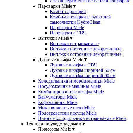
Стеклокерамические панели конфорок
Пароварки Miele
▼
Комби-пароварки
Комби-пароварки с функцией
самоочистки HydroClean
Пароварки Miele
Пароварки с СВЧ
Вытяжки Miele
▼
Вытяжки встраиваемые
Вытяжки настенные декоративные
Вытяжки островные декоративные
Духовые шкафы Miele
▼
Духовые шкафы с СВЧ
Духовые шкафы шириной 60 см
Духовые шкафы шириной 90 см
Холодильники и морозильники Miele
Посудомоечные машины Miele
Комбинированные шкафы Miele
Вакууматоры Miele
Кофемашины Miele
Микроволновые печи Miele
Подогреватели посуды Miele
Винные холодильники встраиваемые Miele
Техника по уходу за домом
▼
Пылесосы Miele
▼