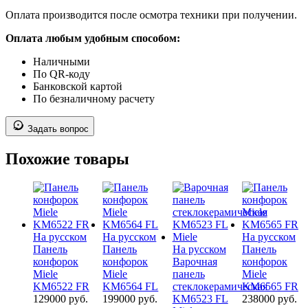
Оплата производится после осмотра техники при получении.
Оплата любым удобным способом:
Наличными
По QR-коду
Банковской картой
По безналичному расчету
Задать вопрос
Похожие товары
На русском
На русском
На русском
Панель
Панель
На русском
Панель
конфорок
конфорок
Варочная
конфорок
Miele
Miele
панель
Miele
KM6522 FR
KM6564 FL
стеклокерамическая
KM6565 FR
129000
руб.
199000
руб.
KM6523 FL
238000
руб.