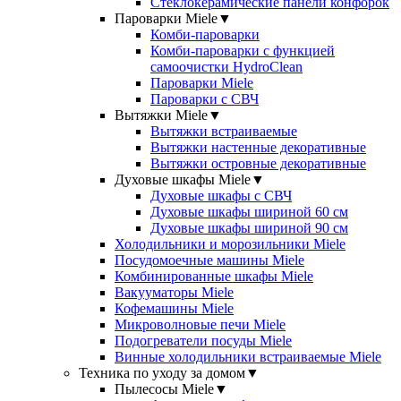
Стеклокерамические панели конфорок
Пароварки Miele
▼
Комби-пароварки
Комби-пароварки с функцией
самоочистки HydroClean
Пароварки Miele
Пароварки с СВЧ
Вытяжки Miele
▼
Вытяжки встраиваемые
Вытяжки настенные декоративные
Вытяжки островные декоративные
Духовые шкафы Miele
▼
Духовые шкафы с СВЧ
Духовые шкафы шириной 60 см
Духовые шкафы шириной 90 см
Холодильники и морозильники Miele
Посудомоечные машины Miele
Комбинированные шкафы Miele
Вакууматоры Miele
Кофемашины Miele
Микроволновые печи Miele
Подогреватели посуды Miele
Винные холодильники встраиваемые Miele
Техника по уходу за домом
▼
Пылесосы Miele
▼