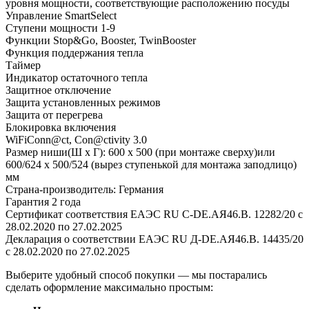
уровня мощности, соответствующие расположению посуды
Управление SmartSelect
Ступени мощности 1-9
Функции Stop&Go, Booster, TwinBooster
Функция поддержания тепла
Таймер
Индикатор остаточного тепла
Защитное отключение
Защита установленных режимов
Защита от перегрева
Блокировка включения
WiFiConn@ct, Con@ctivity 3.0
Размер ниши(Ш x Г): 600 х 500 (при монтаже сверху)или
600/624 x 500/524 (вырез ступенькой для монтажа заподлицо)
мм
Страна-производитель: Германия
Гарантия 2 года
Сертификат соответствия EAЭС RU C-DE.АЯ46.B. 12282/20 c
28.02.2020 по 27.02.2025
Декларация о соответствии EAЭС RU Д-DE.АЯ46.B. 14435/20
c 28.02.2020 по 27.02.2025
Выберите удобный способ покупки — мы постарались
сделать оформление максимально простым: