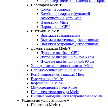
Стеклокерамические панели конфорок
Пароварки Miele
▼
Комби-пароварки
Комби-пароварки с функцией
самоочистки HydroClean
Пароварки Miele
Пароварки с СВЧ
Вытяжки Miele
▼
Вытяжки встраиваемые
Вытяжки настенные декоративные
Вытяжки островные декоративные
Духовые шкафы Miele
▼
Духовые шкафы с СВЧ
Духовые шкафы шириной 60 см
Духовые шкафы шириной 90 см
Холодильники и морозильники Miele
Посудомоечные машины Miele
Комбинированные шкафы Miele
Вакууматоры Miele
Кофемашины Miele
Микроволновые печи Miele
Подогреватели посуды Miele
Винные холодильники встраиваемые Miele
Техника по уходу за домом
▼
Пылесосы Miele
▼