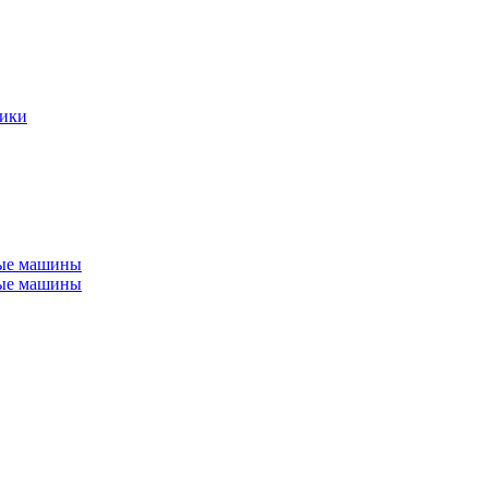
ники
ные машины
ные машины