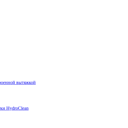
роенной вытяжкой
ки HydroClean