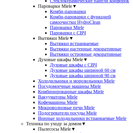
Стеклокерамические панели конфорок
Пароварки Miele
▼
Комби-пароварки
Комби-пароварки с функцией
самоочистки HydroClean
Пароварки Miele
Пароварки с СВЧ
Вытяжки Miele
▼
Вытяжки встраиваемые
Вытяжки настенные декоративные
Вытяжки островные декоративные
Духовые шкафы Miele
▼
Духовые шкафы с СВЧ
Духовые шкафы шириной 60 см
Духовые шкафы шириной 90 см
Холодильники и морозильники Miele
Посудомоечные машины Miele
Комбинированные шкафы Miele
Вакууматоры Miele
Кофемашины Miele
Микроволновые печи Miele
Подогреватели посуды Miele
Винные холодильники встраиваемые Miele
Техника по уходу за домом
▼
Пылесосы Miele
▼