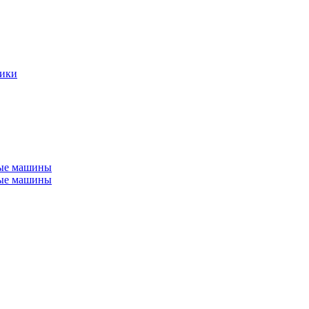
ники
ные машины
ные машины