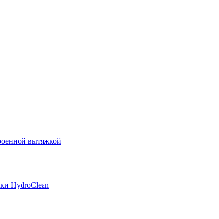
роенной вытяжкой
ки HydroClean