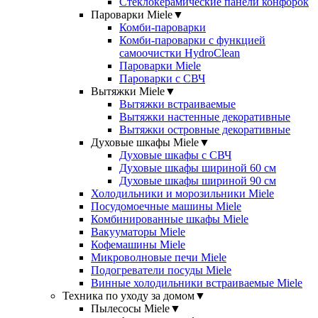
Стеклокерамические панели конфорок
Пароварки Miele
▼
Комби-пароварки
Комби-пароварки с функцией
самоочистки HydroClean
Пароварки Miele
Пароварки с СВЧ
Вытяжки Miele
▼
Вытяжки встраиваемые
Вытяжки настенные декоративные
Вытяжки островные декоративные
Духовые шкафы Miele
▼
Духовые шкафы с СВЧ
Духовые шкафы шириной 60 см
Духовые шкафы шириной 90 см
Холодильники и морозильники Miele
Посудомоечные машины Miele
Комбинированные шкафы Miele
Вакууматоры Miele
Кофемашины Miele
Микроволновые печи Miele
Подогреватели посуды Miele
Винные холодильники встраиваемые Miele
Техника по уходу за домом
▼
Пылесосы Miele
▼