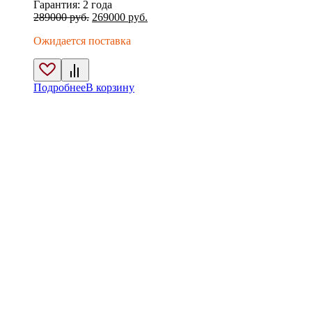
Гарантия
: 2 года
Первоначальная
Текущая
289000
руб.
269000
руб.
цена
цена:
Ожидается поставка
составляла
269000 руб..
289000 руб..
Подробнее
В корзину