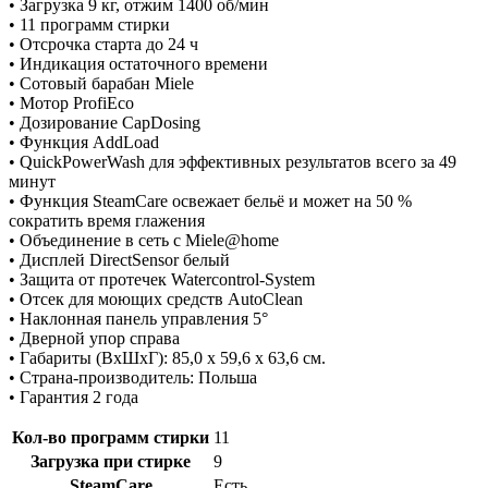
• Загрузка 9 кг, отжим 1400 об/мин
• 11 программ стирки
• Отсрочка старта до 24 ч
• Индикация остаточного времени
• Сотовый барабан Miele
• Мотор ProfiEco
• Дозирование CapDosing
• Функция AddLoad
• QuickPowerWash для эффективных результатов всего за 49
минут
• Функция SteamCare освежает бельё и может на 50 %
сократить время глажения
• Объединение в сеть с Miele@home
• Дисплей DirectSensor белый
• Защита от протечек Watercontrol-System
• Отсек для моющих средств AutoClean
• Наклонная панель управления 5°
• Дверной упор справа
• Габариты (ВхШхГ): 85,0 x 59,6 x 63,6 см.
• Страна-производитель: Польша
• Гарантия 2 года
Кол-во программ стирки
11
Загрузка при стирке
9
SteamCare
Есть