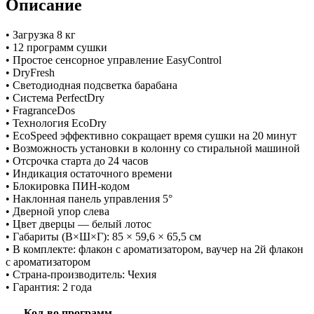
Описание
• Загрузка 8 кг
• 12 программ сушки
• Простое сенсорное управление EasyControl
• DryFresh
• Светодиодная подсветка барабана
• Система PerfectDry
• FragranceDos
• Технология EcoDry
• EcoSpeed эффективно сокращает время сушки на 20 минут
• Возможность установки в колонну со стиральной машиной
• Отсрочка старта до 24 часов
• Индикация остаточного времени
• Блокировка ПИН-кодом
• Наклонная панель управления 5°
• Дверной упор слева
• Цвет дверцы — белый лотос
• Габариты (В×Ш×Г): 85 × 59,6 × 65,5 см
• В комплекте: флакон с ароматизатором, ваучер на 2й флакон
с ароматизатором
• Страна-производитель: Чехия
• Гарантия: 2 года
Кол-во программ