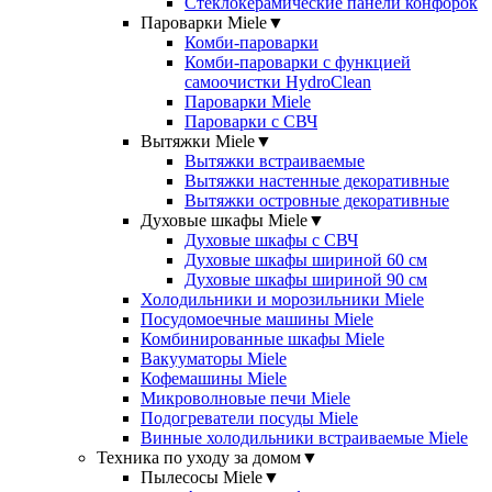
Стеклокерамические панели конфорок
Пароварки Miele
▼
Комби-пароварки
Комби-пароварки с функцией
самоочистки HydroClean
Пароварки Miele
Пароварки с СВЧ
Вытяжки Miele
▼
Вытяжки встраиваемые
Вытяжки настенные декоративные
Вытяжки островные декоративные
Духовые шкафы Miele
▼
Духовые шкафы с СВЧ
Духовые шкафы шириной 60 см
Духовые шкафы шириной 90 см
Холодильники и морозильники Miele
Посудомоечные машины Miele
Комбинированные шкафы Miele
Вакууматоры Miele
Кофемашины Miele
Микроволновые печи Miele
Подогреватели посуды Miele
Винные холодильники встраиваемые Miele
Техника по уходу за домом
▼
Пылесосы Miele
▼