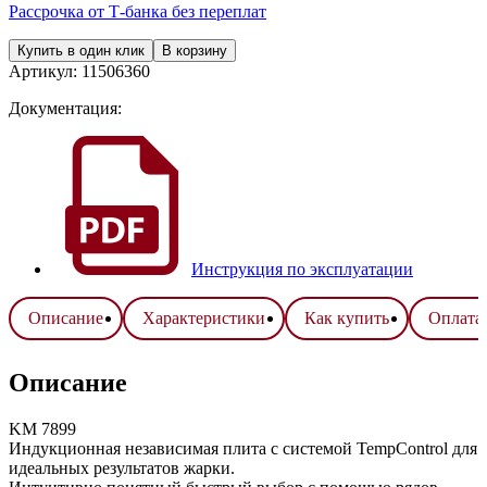
Рассрочка от Т-банка без переплат
Купить в один клик
В корзину
Артикул:
11506360
Документация:
Инструкция по эксплуатации
Описание
Характеристики
Как купить
Оплата 
Описание
KM 7899
Индукционная независимая плита с системой TempControl для
идеальных результатов жарки.