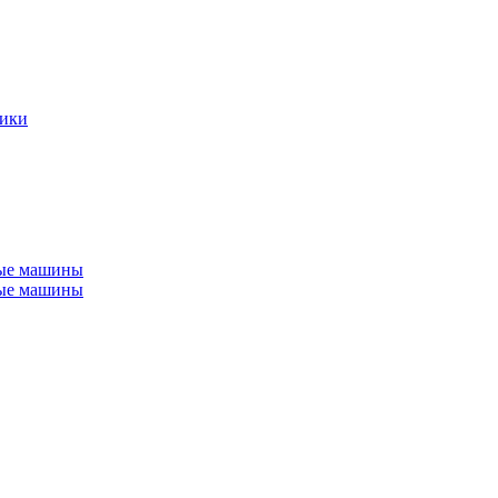
ники
ные машины
ные машины