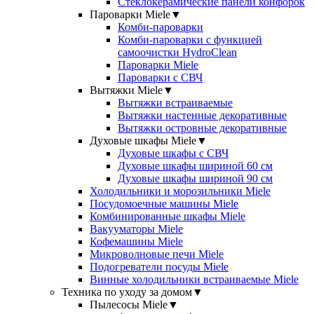
Стеклокерамические панели конфорок
Пароварки Miele
▼
Комби-пароварки
Комби-пароварки с функцией
самоочистки HydroClean
Пароварки Miele
Пароварки с СВЧ
Вытяжки Miele
▼
Вытяжки встраиваемые
Вытяжки настенные декоративные
Вытяжки островные декоративные
Духовые шкафы Miele
▼
Духовые шкафы с СВЧ
Духовые шкафы шириной 60 см
Духовые шкафы шириной 90 см
Холодильники и морозильники Miele
Посудомоечные машины Miele
Комбинированные шкафы Miele
Вакууматоры Miele
Кофемашины Miele
Микроволновые печи Miele
Подогреватели посуды Miele
Винные холодильники встраиваемые Miele
Техника по уходу за домом
▼
Пылесосы Miele
▼