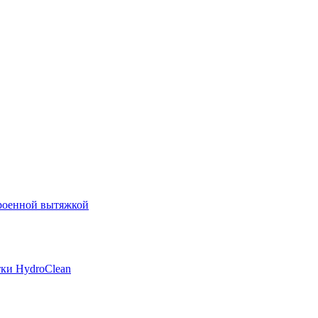
роенной вытяжкой
ки HydroClean