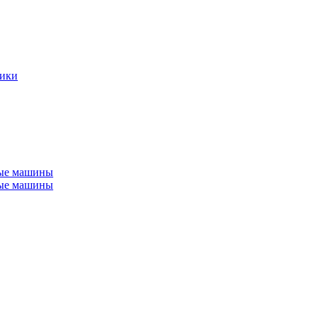
ники
ные машины
ные машины