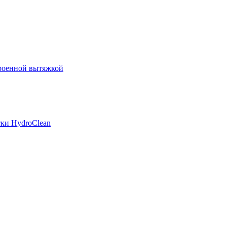
роенной вытяжкой
ки HydroClean