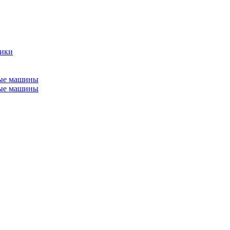
ники
ные машины
ные машины