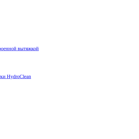
роенной вытяжкой
ки HydroClean