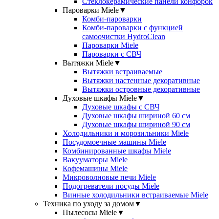
Стеклокерамические панели конфорок
Пароварки Miele
▼
Комби-пароварки
Комби-пароварки с функцией
самоочистки HydroClean
Пароварки Miele
Пароварки с СВЧ
Вытяжки Miele
▼
Вытяжки встраиваемые
Вытяжки настенные декоративные
Вытяжки островные декоративные
Духовые шкафы Miele
▼
Духовые шкафы с СВЧ
Духовые шкафы шириной 60 см
Духовые шкафы шириной 90 см
Холодильники и морозильники Miele
Посудомоечные машины Miele
Комбинированные шкафы Miele
Вакууматоры Miele
Кофемашины Miele
Микроволновые печи Miele
Подогреватели посуды Miele
Винные холодильники встраиваемые Miele
Техника по уходу за домом
▼
Пылесосы Miele
▼