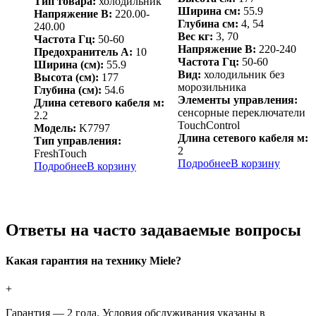
Тип товара:
холодильник
Ширина см:
55.9
Напряжение В:
220.00-
Глубина см:
4, 54
240.00
Вес кг:
3, 70
Частота Гц:
50-60
Напряжение В:
220-240
Предохранитель А:
10
Частота Гц:
50-60
Ширина (см):
55.9
Вид:
холодильник без
Высота (см):
177
морозильника
Глубина (см):
54.6
Элементы управления:
Длина сетевого кабеля м:
сенсорные переключатели
2.2
TouchControl
Модель:
K7797
Длина сетевого кабеля м:
Тип управления:
2
FreshTouch
Подробнее
В корзину
Подробнее
В корзину
Ответы на часто задаваемые вопросы
Какая гарантия на технику Miele?
+
Гарантия — 2 года. Условия обслуживания указаны в