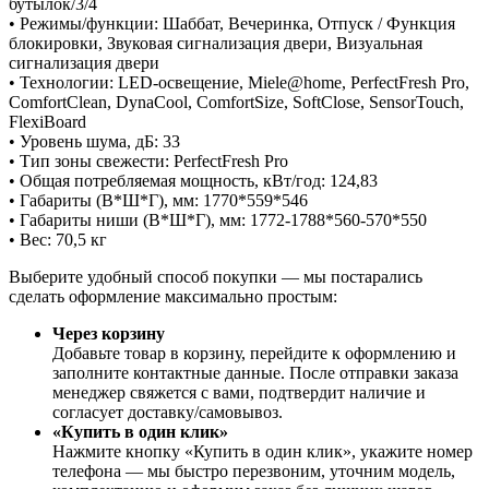
бутылок/3/4
• Режимы/функции: Шаббат, Вечеринка, Отпуск / Функция
блокировки, Звуковая сигнализация двери, Визуальная
сигнализация двери
• Технологии: LED-освещение, Miele@home, PerfectFresh Pro,
ComfortClean, DynaCool, ComfortSize, SoftClose, SensorTouch,
FlexiBoard
• Уровень шума, дБ: 33
• Тип зоны свежести: PerfectFresh Pro
• Общая потребляемая мощность, кВт/год: 124,83
• Габариты (В*Ш*Г), мм: 1770*559*546
• Габариты ниши (В*Ш*Г), мм: 1772-1788*560-570*550
• Вес: 70,5 кг
Выберите удобный способ покупки — мы постарались
сделать оформление максимально простым:
Через корзину
Добавьте товар в корзину, перейдите к оформлению и
заполните контактные данные. После отправки заказа
менеджер свяжется с вами, подтвердит наличие и
согласует доставку/самовывоз.
«Купить в один клик»
Нажмите кнопку «Купить в один клик», укажите номер
телефона — мы быстро перезвоним, уточним модель,