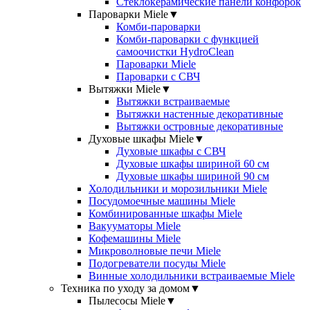
Стеклокерамические панели конфорок
Пароварки Miele
▼
Комби-пароварки
Комби-пароварки с функцией
самоочистки HydroClean
Пароварки Miele
Пароварки с СВЧ
Вытяжки Miele
▼
Вытяжки встраиваемые
Вытяжки настенные декоративные
Вытяжки островные декоративные
Духовые шкафы Miele
▼
Духовые шкафы с СВЧ
Духовые шкафы шириной 60 см
Духовые шкафы шириной 90 см
Холодильники и морозильники Miele
Посудомоечные машины Miele
Комбинированные шкафы Miele
Вакууматоры Miele
Кофемашины Miele
Микроволновые печи Miele
Подогреватели посуды Miele
Винные холодильники встраиваемые Miele
Техника по уходу за домом
▼
Пылесосы Miele
▼