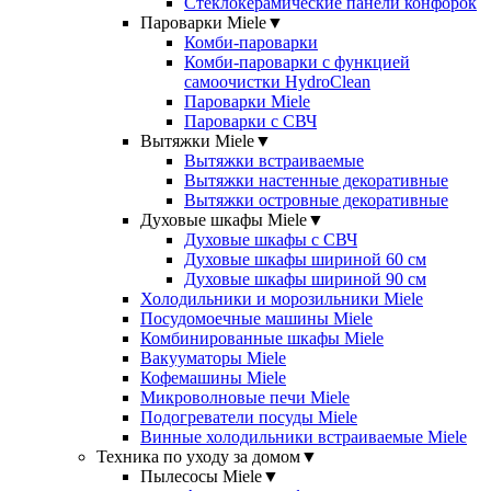
Стеклокерамические панели конфорок
Пароварки Miele
▼
Комби-пароварки
Комби-пароварки с функцией
самоочистки HydroClean
Пароварки Miele
Пароварки с СВЧ
Вытяжки Miele
▼
Вытяжки встраиваемые
Вытяжки настенные декоративные
Вытяжки островные декоративные
Духовые шкафы Miele
▼
Духовые шкафы с СВЧ
Духовые шкафы шириной 60 см
Духовые шкафы шириной 90 см
Холодильники и морозильники Miele
Посудомоечные машины Miele
Комбинированные шкафы Miele
Вакууматоры Miele
Кофемашины Miele
Микроволновые печи Miele
Подогреватели посуды Miele
Винные холодильники встраиваемые Miele
Техника по уходу за домом
▼
Пылесосы Miele
▼