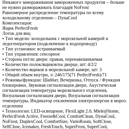
Никакого замораживания замороженных продуктов – больше
не нужно размораживать благодаря NoFrost
Равномерное распределение температуры по всему
холодильному отделению – DynaCool
Комплектация:
Ящик PerfectFresh
Лоток для яиц
• Тип модели: холодильник с морозильной камерой и
ледогенератором (подключение к водопроводу)
• Тип установки: встраиваемый
• Тип управления: сенсорное
• Сторона петли двери: правая, перенавешиваемая
• Количество полок/ящиков/на дверце, шт: 4/2/2
• Количество ящиков в морозильной камере, шт: 3
• Общий объем внутри, л: 246/175(71 PerfectFresh)/71
• Режимы/функции: Шаббат, Вечеринка, Отпуск / Функция
блокировки, Звуковая сигнализация двери, Акустическая
сигнализация температуры морозильного отделения,
Визуальная сигнализация двери, Визуальная сигнализация
температуры, Индикатор отключения электроэнергии в мороз.
отделении
• Технологии: LED-освещение, FlexiLight 2.0, Miele@home,
PerfectFresh Active, Freeze&Cool, ComfortClean, DynaCool,
NoFrost, DuplexCool, ComfortSize, VarioRoom, SoftClose,
SelfClose, Icemaker, FreshTouch, SuperFrost, SuperCool,