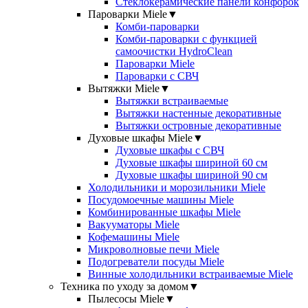
Стеклокерамические панели конфорок
Пароварки Miele
▼
Комби-пароварки
Комби-пароварки с функцией
самоочистки HydroClean
Пароварки Miele
Пароварки с СВЧ
Вытяжки Miele
▼
Вытяжки встраиваемые
Вытяжки настенные декоративные
Вытяжки островные декоративные
Духовые шкафы Miele
▼
Духовые шкафы с СВЧ
Духовые шкафы шириной 60 см
Духовые шкафы шириной 90 см
Холодильники и морозильники Miele
Посудомоечные машины Miele
Комбинированные шкафы Miele
Вакууматоры Miele
Кофемашины Miele
Микроволновые печи Miele
Подогреватели посуды Miele
Винные холодильники встраиваемые Miele
Техника по уходу за домом
▼
Пылесосы Miele
▼