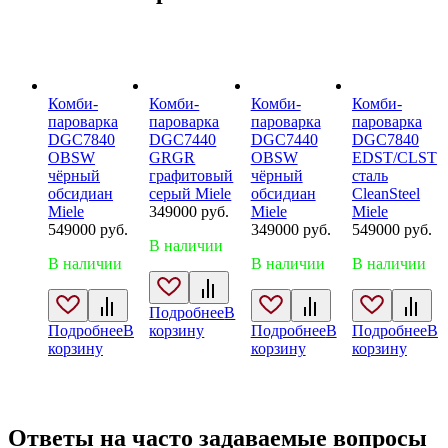
Комби-
Комби-
Комби-
Комби-
пароварка
пароварка
пароварка
пароварка
DGC7840
DGC7440
DGC7440
DGC7840
OBSW
GRGR
OBSW
EDST/CLST
чёрный
графитовый
чёрный
сталь
обсидиан
серый Miele
обсидиан
CleanSteel
Miele
349000
руб.
Miele
Miele
549000
руб.
349000
руб.
549000
руб.
В наличии
В наличии
В наличии
В наличии
Подробнее
В
Подробнее
В
корзину
Подробнее
В
Подробнее
В
корзину
корзину
корзину
Ответы на часто задаваемые вопросы