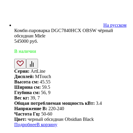
На русском
Комби-пароварка DGC7840HCX OBSW чёрный
обсидиан Miele
545000
руб.
В наличии
Серия:
ArtLine
Дисплей:
MTouch
Высота см:
45.55
Ширина см:
59.5
Глубина см:
56, 9
Вес кг:
39, 7
Общая потребляемая мощность кВт:
3.4
Напряжение В:
220-240
Частота Гц:
50-60
Цвет:
черный обсидиан Obsidian Black
Подробнее
В корзину