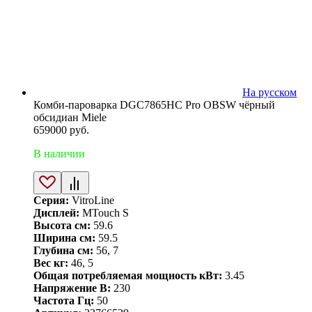
На русском
Комби-пароварка DGC7865HC Pro OBSW чёрный
обсидиан Miele
659000
руб.
В наличии
Серия:
VitroLine
Дисплей:
MTouch S
Высота см:
59.6
Ширина см:
59.5
Глубина см:
56, 7
Вес кг:
46, 5
Общая потребляемая мощность кВт:
3.45
Напряжение В:
230
Частота Гц:
50