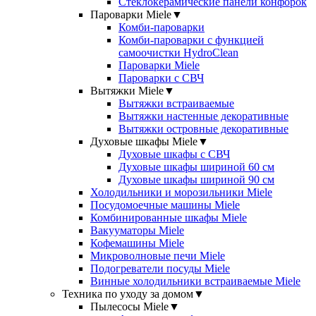
Стеклокерамические панели конфорок
Пароварки Miele
▼
Комби-пароварки
Комби-пароварки с функцией
самоочистки HydroClean
Пароварки Miele
Пароварки с СВЧ
Вытяжки Miele
▼
Вытяжки встраиваемые
Вытяжки настенные декоративные
Вытяжки островные декоративные
Духовые шкафы Miele
▼
Духовые шкафы с СВЧ
Духовые шкафы шириной 60 см
Духовые шкафы шириной 90 см
Холодильники и морозильники Miele
Посудомоечные машины Miele
Комбинированные шкафы Miele
Вакууматоры Miele
Кофемашины Miele
Микроволновые печи Miele
Подогреватели посуды Miele
Винные холодильники встраиваемые Miele
Техника по уходу за домом
▼
Пылесосы Miele
▼