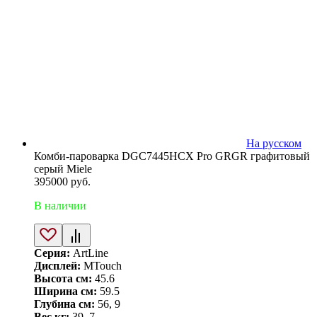
На русском
Комби-пароварка DGC7445HCX Pro GRGR графитовый
серый Miele
395000
руб.
В наличии
Серия:
ArtLine
Дисплей:
MTouch
Высота см:
45.6
Ширина см:
59.5
Глубина см:
56, 9
Вес кг:
39, 7