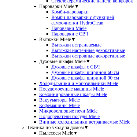
Стеклокерамические панели конфорок
Пароварки Miele
▼
Комби-пароварки
Комби-пароварки с функцией
самоочистки HydroClean
Пароварки Miele
Пароварки с СВЧ
Вытяжки Miele
▼
Вытяжки встраиваемые
Вытяжки настенные декоративные
Вытяжки островные декоративные
Духовые шкафы Miele
▼
Духовые шкафы с СВЧ
Духовые шкафы шириной 60 см
Духовые шкафы шириной 90 см
Холодильники и морозильники Miele
Посудомоечные машины Miele
Комбинированные шкафы Miele
Вакууматоры Miele
Кофемашины Miele
Микроволновые печи Miele
Подогреватели посуды Miele
Винные холодильники встраиваемые Miele
Техника по уходу за домом
▼
Пылесосы Miele
▼