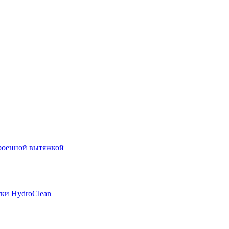
роенной вытяжкой
ки HydroClean