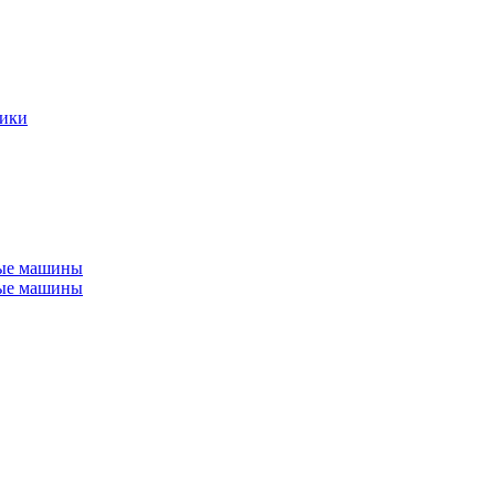
ники
ные машины
ные машины