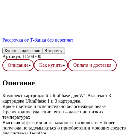
Рассрочка от Т-банка без переплат
Купить в один клик
В корзину
Артикул:
11504700
Описание
Как купить
Оплата и доставка
Описание
Комплект картриджей UltraPhase для W1.Включает 3
картриджа UltraPhase 1 и 3 картриджа.
Яркое цветное и ослепительно белоснежное белье
Превосходное удаление пятен – даже при низких
температурах
Высокая эффективность: комплект позволит вам более
полугода не задумываться о приобретении моющих средств
для системы TwinDos