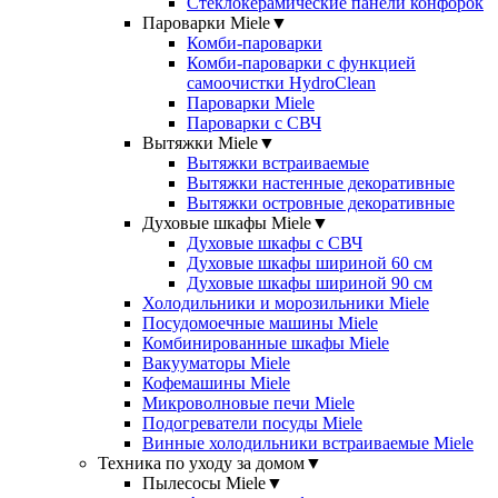
Стеклокерамические панели конфорок
Пароварки Miele
▼
Комби-пароварки
Комби-пароварки с функцией
самоочистки HydroClean
Пароварки Miele
Пароварки с СВЧ
Вытяжки Miele
▼
Вытяжки встраиваемые
Вытяжки настенные декоративные
Вытяжки островные декоративные
Духовые шкафы Miele
▼
Духовые шкафы с СВЧ
Духовые шкафы шириной 60 см
Духовые шкафы шириной 90 см
Холодильники и морозильники Miele
Посудомоечные машины Miele
Комбинированные шкафы Miele
Вакууматоры Miele
Кофемашины Miele
Микроволновые печи Miele
Подогреватели посуды Miele
Винные холодильники встраиваемые Miele
Техника по уходу за домом
▼
Пылесосы Miele
▼