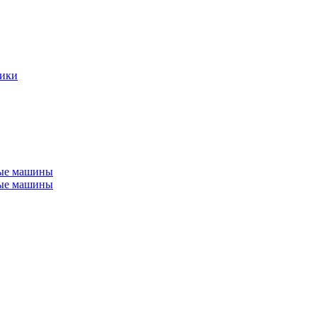
ники
ные машины
ные машины