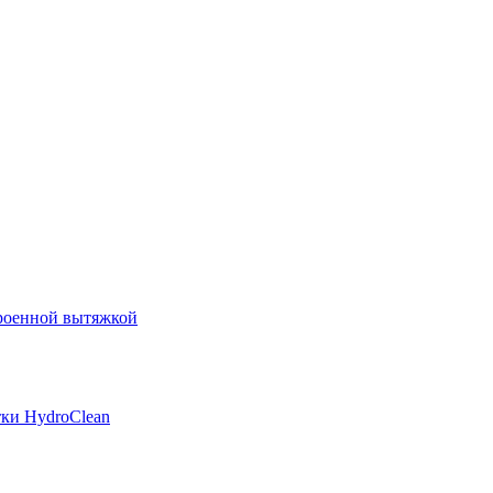
роенной вытяжкой
ки HydroClean