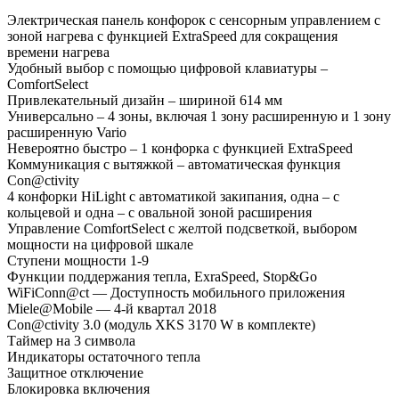
Электрическая панель конфорок с сенсорным управлением с
зоной нагрева с функцией ExtraSpeed для сокращения
времени нагрева
Удобный выбор с помощью цифровой клавиатуры –
ComfortSelect
Привлекательный дизайн – шириной 614 мм
Универсально – 4 зоны, включая 1 зону расширенную и 1 зону
расширенную Vario
Невероятно быстро – 1 конфорка с функцией ExtraSpeed
Коммуникация с вытяжкой – автоматическая функция
Con@ctivity
4 конфорки HiLight с автоматикой закипания, одна – с
кольцевой и одна – с овальной зоной расширения
Управление ComfortSelect с желтой подсветкой, выбором
мощности на цифровой шкале
Ступени мощности 1-9
Функции поддержания тепла, ExraSpeed, Stop&Go
WiFiConn@ct — Доступность мобильного приложения
Miele@Mobile — 4-й квартал 2018
Con@ctivity 3.0 (модуль XKS 3170 W в комплекте)
Таймер на 3 символа
Индикаторы остаточного тепла
Защитное отключение
Блокировка включения