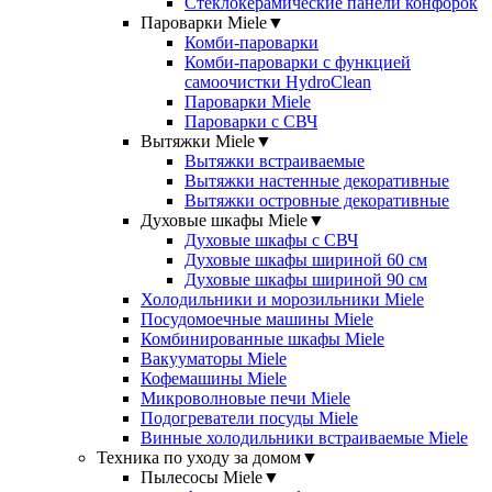
Стеклокерамические панели конфорок
Пароварки Miele
▼
Комби-пароварки
Комби-пароварки с функцией
самоочистки HydroClean
Пароварки Miele
Пароварки с СВЧ
Вытяжки Miele
▼
Вытяжки встраиваемые
Вытяжки настенные декоративные
Вытяжки островные декоративные
Духовые шкафы Miele
▼
Духовые шкафы с СВЧ
Духовые шкафы шириной 60 см
Духовые шкафы шириной 90 см
Холодильники и морозильники Miele
Посудомоечные машины Miele
Комбинированные шкафы Miele
Вакууматоры Miele
Кофемашины Miele
Микроволновые печи Miele
Подогреватели посуды Miele
Винные холодильники встраиваемые Miele
Техника по уходу за домом
▼
Пылесосы Miele
▼