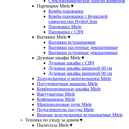
Стеклокерамические панели конфорок
Пароварки Miele
▼
Комби-пароварки
Комби-пароварки с функцией
самоочистки HydroClean
Пароварки Miele
Пароварки с СВЧ
Вытяжки Miele
▼
Вытяжки встраиваемые
Вытяжки настенные декоративные
Вытяжки островные декоративные
Духовые шкафы Miele
▼
Духовые шкафы с СВЧ
Духовые шкафы шириной 60 см
Духовые шкафы шириной 90 см
Холодильники и морозильники Miele
Посудомоечные машины Miele
Комбинированные шкафы Miele
Вакууматоры Miele
Кофемашины Miele
Микроволновые печи Miele
Подогреватели посуды Miele
Винные холодильники встраиваемые Miele
Техника по уходу за домом
▼
Пылесосы Miele
▼