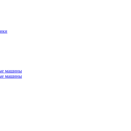
ники
ные машины
ные машины