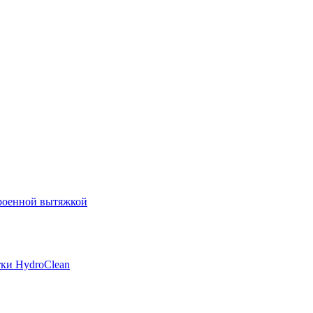
роенной вытяжкой
ки HydroClean