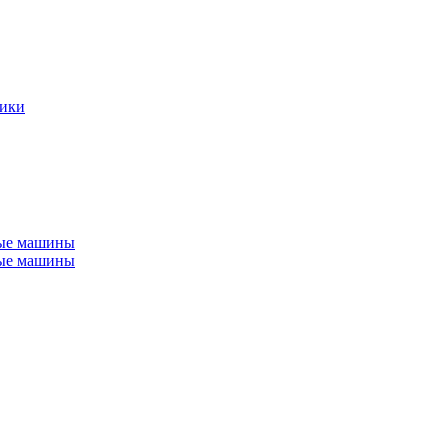
ники
ные машины
ные машины