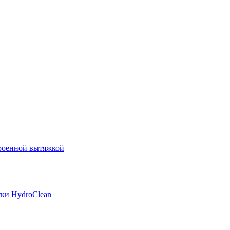
роенной вытяжкой
ки HydroClean