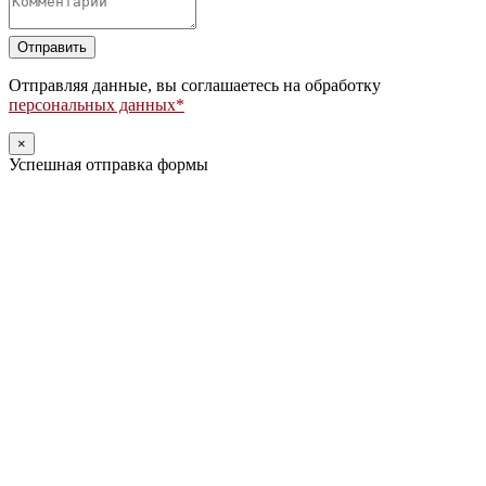
Оставьте
это
поле
Отправляя данные, вы соглашаетесь на обработку
пустым.
персональных данных*
×
Успешная отправка формы