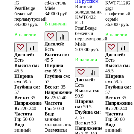
На русском
iG
ed/cs сталь
KWT7112iG
Винный
PearlBeige
Miele
grgr
холодильник
бежевый
349000
руб.
графитовый
KWT6422
перламутровый
серый
iG-1
В наличии
392000
руб.
363000
руб.
PearlBeage
бежевый
В наличии
В наличии
перламутровый
Дисплей:
Miele
Есть
507000
руб.
Дисплей:
Высота см:
Дисплей:
В наличии
Есть
45.5
Есть
Высота см:
Ширина
Высота см:
45.5
см:
59.5
45.5
Ширина
Глубина см:
Ширина
Дисплей:
см:
59.5
57
см:
59.5
Есть
Глубина см:
Вес кг:
35
Глубина см:
Высота см:
57
Напряжение
57
90.9
Вес кг:
35
В:
220-240
Вес кг:
35
Ширина
Напряжение
Частота
Напряжение
см:
59.5
В:
220-240
Гц:
50-60
В:
220-240
Глубина см:
Частота
Вид:
Частота
2, 57
Гц:
50-60
винный
Гц:
50-60
Вес кг:
53
Вид:
холодильник
Вид:
Напряжение
винный
Элементы
винный
В:
220-240