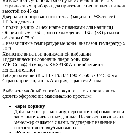
Возможность установки side-by-side с колонной из 2-х
встраиваемых приборов для приготовления пищи/напитков
высотой по 45 см
Дверца из тонированного стекла (защита от УФ-лучей)
LED-подсветка
4 полки (из них 2 FlexiFrame с планками для надписи)
Общий объем: 104 л, зона охлаждения: 104 л (33 бутылки
объёмом 0,75 л)
2 независимые температурные зоны, диапазон температур 5-
20 °С
Хранение вина при пониженной вибрации
Гидравлический доводчик двери SoftClose
WiFi Conn@ct (модуль XKS3130W приобретается
дополнительно)
Габариты ниши (В x Ш х Г): 874-890 × 560-570 × 550 мм
Страна-производитель Австрия, гарантия 2 года
Выберите удобный способ покупки — мы постарались
сделать оформление максимально простым:
Через корзину
Добавьте товар в корзину, перейдите к оформлению и
заполните контактные данные. После отправки заказа
менеджер свяжется с вами, подтвердит наличие и
согласует доставку/самовывоз.
«Купить в один клик»