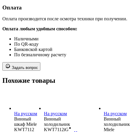
Оплата
Оплата производится после осмотра техники при получении.
Оплата любым удобным способом:
Наличными
По QR-коду
Банковской картой
По безналичному расчету
Задать вопрос
Похожие товары
На русском
На русском
На русском
Винный
Винный
Винный
шкаф Miele
холодильник
холодильник
KWT7112
KWT7112iG
Miele