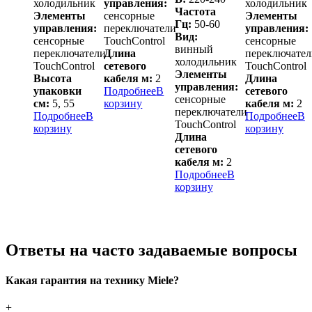
холодильник
управления:
холодильник
Частота
Элементы
сенсорные
Элементы
Гц:
50-60
управления:
переключатели
управления:
Вид:
сенсорные
TouchControl
сенсорные
винный
переключатели
Длина
переключател
холодильник
TouchControl
сетевого
TouchControl
Элементы
Высота
кабеля м:
2
Длина
управления:
упаковки
Подробнее
В
сетевого
сенсорные
см:
5, 55
корзину
кабеля м:
2
переключатели
Подробнее
В
Подробнее
В
TouchControl
корзину
корзину
Длина
сетевого
кабеля м:
2
Подробнее
В
корзину
Ответы на часто задаваемые вопросы
Какая гарантия на технику Miele?
+