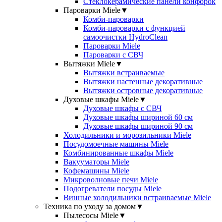
Стеклокерамические панели конфорок
Пароварки Miele
▼
Комби-пароварки
Комби-пароварки с функцией
самоочистки HydroClean
Пароварки Miele
Пароварки с СВЧ
Вытяжки Miele
▼
Вытяжки встраиваемые
Вытяжки настенные декоративные
Вытяжки островные декоративные
Духовые шкафы Miele
▼
Духовые шкафы с СВЧ
Духовые шкафы шириной 60 см
Духовые шкафы шириной 90 см
Холодильники и морозильники Miele
Посудомоечные машины Miele
Комбинированные шкафы Miele
Вакууматоры Miele
Кофемашины Miele
Микроволновые печи Miele
Подогреватели посуды Miele
Винные холодильники встраиваемые Miele
Техника по уходу за домом
▼
Пылесосы Miele
▼