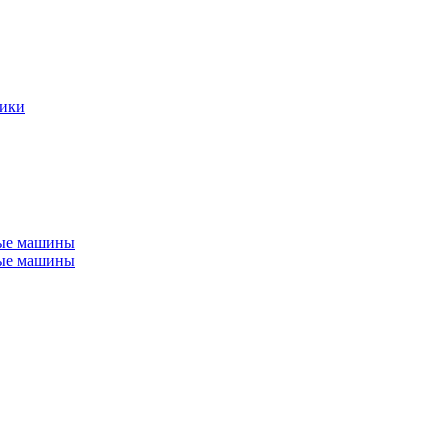
ники
ные машины
ные машины