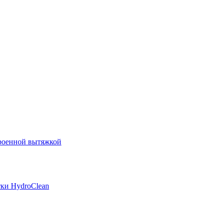
роенной вытяжкой
ки HydroClean