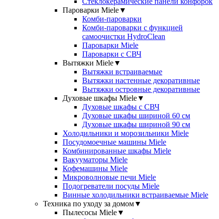
Стеклокерамические панели конфорок
Пароварки Miele
▼
Комби-пароварки
Комби-пароварки с функцией
самоочистки HydroClean
Пароварки Miele
Пароварки с СВЧ
Вытяжки Miele
▼
Вытяжки встраиваемые
Вытяжки настенные декоративные
Вытяжки островные декоративные
Духовые шкафы Miele
▼
Духовые шкафы с СВЧ
Духовые шкафы шириной 60 см
Духовые шкафы шириной 90 см
Холодильники и морозильники Miele
Посудомоечные машины Miele
Комбинированные шкафы Miele
Вакууматоры Miele
Кофемашины Miele
Микроволновые печи Miele
Подогреватели посуды Miele
Винные холодильники встраиваемые Miele
Техника по уходу за домом
▼
Пылесосы Miele
▼