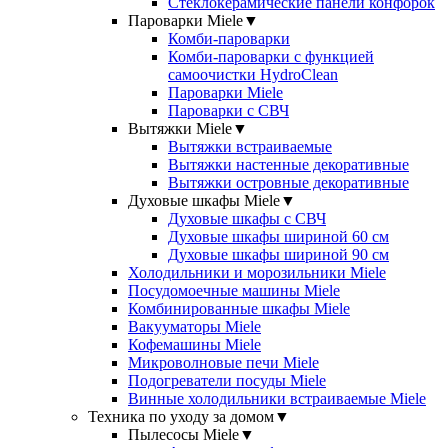
Стеклокерамические панели конфорок
Пароварки Miele
▼
Комби-пароварки
Комби-пароварки с функцией
самоочистки HydroClean
Пароварки Miele
Пароварки с СВЧ
Вытяжки Miele
▼
Вытяжки встраиваемые
Вытяжки настенные декоративные
Вытяжки островные декоративные
Духовые шкафы Miele
▼
Духовые шкафы с СВЧ
Духовые шкафы шириной 60 см
Духовые шкафы шириной 90 см
Холодильники и морозильники Miele
Посудомоечные машины Miele
Комбинированные шкафы Miele
Вакууматоры Miele
Кофемашины Miele
Микроволновые печи Miele
Подогреватели посуды Miele
Винные холодильники встраиваемые Miele
Техника по уходу за домом
▼
Пылесосы Miele
▼