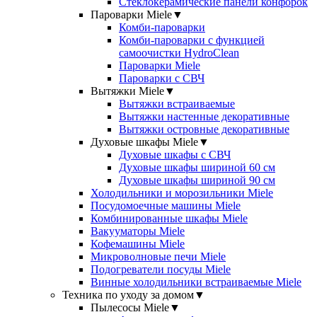
Стеклокерамические панели конфорок
Пароварки Miele
▼
Комби-пароварки
Комби-пароварки с функцией
самоочистки HydroClean
Пароварки Miele
Пароварки с СВЧ
Вытяжки Miele
▼
Вытяжки встраиваемые
Вытяжки настенные декоративные
Вытяжки островные декоративные
Духовые шкафы Miele
▼
Духовые шкафы с СВЧ
Духовые шкафы шириной 60 см
Духовые шкафы шириной 90 см
Холодильники и морозильники Miele
Посудомоечные машины Miele
Комбинированные шкафы Miele
Вакууматоры Miele
Кофемашины Miele
Микроволновые печи Miele
Подогреватели посуды Miele
Винные холодильники встраиваемые Miele
Техника по уходу за домом
▼
Пылесосы Miele
▼