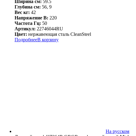
Ширина см:
59.5
Глубина см:
56, 9
Вес кг:
42
Напряжение В:
220
Частота Гц:
50
Артикул:
22746044RU
Цвет:
нержавеющая сталь CleanSteel
Подробнее
В корзину
На русском