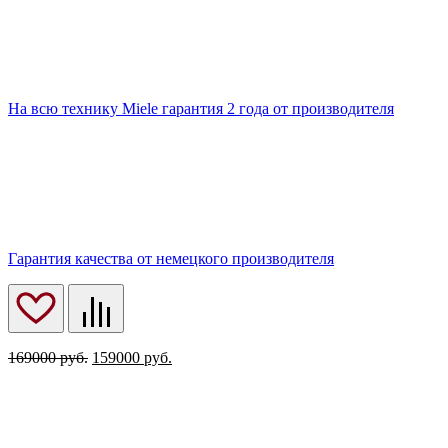
На всю технику Miele гарантия 2 года от производителя
Гарантия качества от немецкого производителя
Первоначальная
Текущая
169000
руб.
159000
руб.
цена
цена:
составляла
159000 руб..
169000 руб..