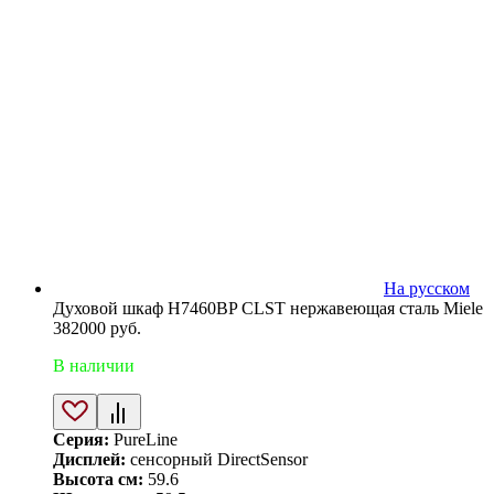
На русском
Духовой шкаф H7460BP CLST нержавеющая сталь Miele
382000
руб.
В наличии
Серия:
PureLine
Дисплей:
сенсорный DirectSensor
Высота см:
59.6