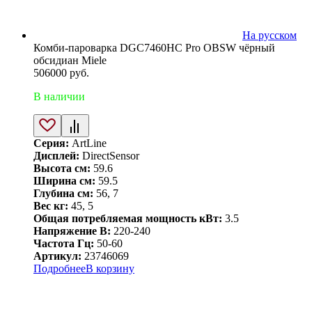
На русском
Комби-пароварка DGC7460HC Pro OBSW чёрный
обсидиан Miele
506000
руб.
В наличии
Серия:
ArtLine
Дисплей:
DirectSensor
Высота см:
59.6
Ширина см:
59.5
Глубина см:
56, 7
Вес кг:
45, 5
Общая потребляемая мощность кВт:
3.5
Напряжение В:
220-240
Частота Гц:
50-60
Артикул:
23746069
Подробнее
В корзину