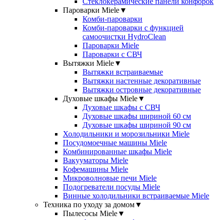
Стеклокерамические панели конфорок
Пароварки Miele
▼
Комби-пароварки
Комби-пароварки с функцией
самоочистки HydroClean
Пароварки Miele
Пароварки с СВЧ
Вытяжки Miele
▼
Вытяжки встраиваемые
Вытяжки настенные декоративные
Вытяжки островные декоративные
Духовые шкафы Miele
▼
Духовые шкафы с СВЧ
Духовые шкафы шириной 60 см
Духовые шкафы шириной 90 см
Холодильники и морозильники Miele
Посудомоечные машины Miele
Комбинированные шкафы Miele
Вакууматоры Miele
Кофемашины Miele
Микроволновые печи Miele
Подогреватели посуды Miele
Винные холодильники встраиваемые Miele
Техника по уходу за домом
▼
Пылесосы Miele
▼