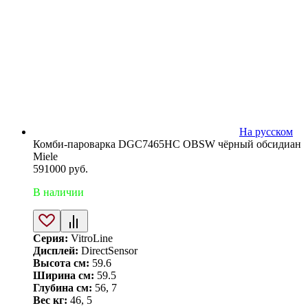
На русском
Комби-пароварка DGC7465HC OBSW чёрный обсидиан
Miele
591000
руб.
В наличии
Серия:
VitroLine
Дисплей:
DirectSensor
Высота см:
59.6
Ширина см:
59.5
Глубина см:
56, 7
Вес кг:
46, 5