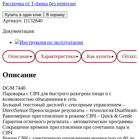
Рассрочка от Т-банка без переплат
Купить в один клик
В корзину
Артикул:
11132840
Документация:
Инструкция по эксплуатации
Описание
Характеристики
Как купить
Оплата 
Описание
DGM 7440
Пароварка с СВЧ для быстрого разогрева пищи и с
возможностью объединения в сеть
Большой текстовый дисплей с сенсорным управлением –
DirectSensor Превосходные результаты – технология DualSteam
Равномерное приготовление в режиме СВЧ – Quick & Gentle
Гарантия отличного результата – автоматические программы
Сокращение времени приготовления при сочетании пара и
СВЧ
Режим СВЧ с электронным управлением мощностью от 80 до