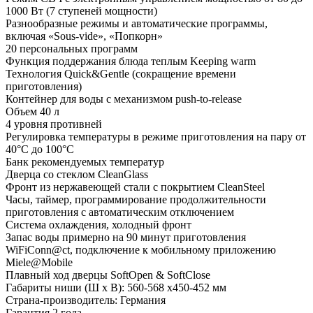
1000 Вт (7 ступеней мощности)
Разнообразные режимы и автоматические программы,
включая «Sous-vide», «Попкорн»
20 персональных программ
Функция поддержания блюда теплым Keeping warm
Технология Quick&Gentle (сокращение времени
приготовления)
Контейнер для воды с механизмом push-to-release
Объем 40 л
4 уровня противней
Регулировка температуры в режиме приготовления на пару от
40°C до 100°C
Банк рекомендуемых температур
Дверца со стеклом CleanGlass
Фронт из нержавеющей стали с покрытием CleanSteel
Часы, таймер, программирование продолжительности
приготовления с автоматическим отключением
Система охлаждения, холодный фронт
Запас воды примерно на 90 минут приготовления
WiFiConn@ct, подключение к мобильному приложению
Miele@Mobile
Плавный ход дверцы SoftOpen & SoftClose
Габариты ниши (Ш х В): 560-568 х450-452 мм
Страна-производитель: Германия
Гарантия 2 года