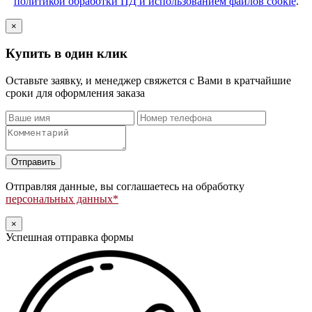
политикой обработки ПД и использованием файлов cookie
.
×
Купить в один клик
Оставьте заявку, и менеджер свяжется с Вами в кратчайшие
сроки для оформления заказа
Оставьте
это
поле
Отправляя данные, вы соглашаетесь на обработку
пустым.
персональных данных*
×
Успешная отправка формы