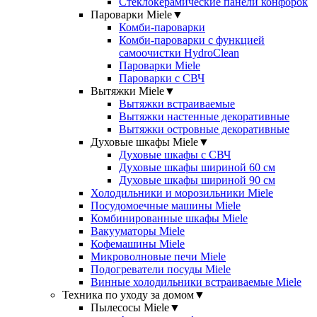
Стеклокерамические панели конфорок
Пароварки Miele
▼
Комби-пароварки
Комби-пароварки с функцией
самоочистки HydroClean
Пароварки Miele
Пароварки с СВЧ
Вытяжки Miele
▼
Вытяжки встраиваемые
Вытяжки настенные декоративные
Вытяжки островные декоративные
Духовые шкафы Miele
▼
Духовые шкафы с СВЧ
Духовые шкафы шириной 60 см
Духовые шкафы шириной 90 см
Холодильники и морозильники Miele
Посудомоечные машины Miele
Комбинированные шкафы Miele
Вакууматоры Miele
Кофемашины Miele
Микроволновые печи Miele
Подогреватели посуды Miele
Винные холодильники встраиваемые Miele
Техника по уходу за домом
▼
Пылесосы Miele
▼