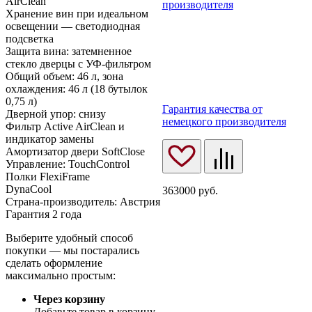
AirClean
производителя
Хранение вин при идеальном
освещении — светодиодная
подсветка
Защита вина: затемненное
стекло дверцы с УФ-фильтром
Общий объем: 46 л, зона
охлаждения: 46 л (18 бутылок
0,75 л)
Гарантия качества от
Дверной упор: снизу
немецкого производителя
Фильтр Active AirClean и
индикатор замены
Амортизатор двери SoftClose
Управление: TouchControl
Полки FlexiFrame
DynaCool
363000
руб.
Страна-производитель: Австрия
Гарантия 2 года
Выберите удобный способ
покупки — мы постарались
сделать оформление
максимально простым:
Через корзину
Добавьте товар в корзину,