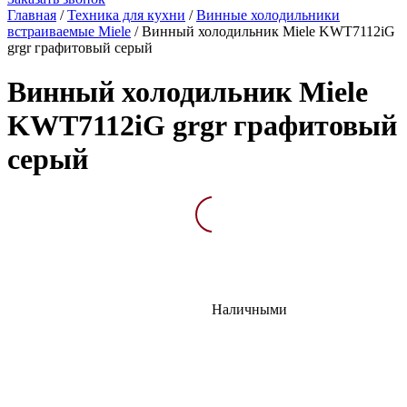
Главная
/
Техника для кухни
/
Винные холодильники
встраиваемые Miele
/
Винный холодильник Miele KWT7112iG
grgr графитовый серый
Винный холодильник Miele
KWT7112iG grgr графитовый
серый
Описание
Характеристик
Наличными