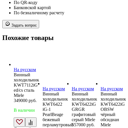
По QR-коду
Банковской картой
По безналичному расчету
Задать вопрос
Похожие товары
На русском
Винный
холодильник
KWT7112iG
На русском
На русском
На русском
ed/cs сталь
Винный
Винный
Винный
Miele
холодильник
холодильник
холодильник
349000
руб.
KWT6422
KWT6422iG
KWT6422iG
iG-1
GRGR
OBSW
В наличии
PearlBeage
графитовый
чёрный
бежевый
серый Miele
обсидиан
перламутровый
557000
руб.
Miele