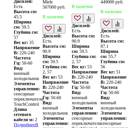
Дисплей:
Miele
449000
руб.
В наличии
Есть
507000
руб.
В наличии
Высота см:
В наличии
45.5
Ширина
Дисплей:
см:
59.5
Есть
Дисплей:
Глубина см:
Дисплей:
Высота см:
Есть
57
Есть
90.9
Высота см:
Вес кг:
35
Высота см:
Ширина
87.1
Напряжение
90.9
см:
59.5
Ширина
В:
220-240
Ширина
Глубина см:
см:
55.7
Частота
см:
59.5
2, 57
Глубина см:
Гц:
50-60
Глубина см:
Вес кг:
53
56
Вид:
2, 57
Напряжение
Вес кг:
51
винный
Вес кг:
53
В:
220-240
Напряжение
холодильник
Напряжение
Частота
В:
220-240
Элементы
В:
220-240
Гц:
50-60
Частота
управления:
Частота
Вид:
Гц:
50-60
сенсорные
Гц:
50-60
винный
Вид:
переключатели
Вид:
холодильник
винный
TouchControl
винный
Элементы
холодильник
Длина
холодильник
управления:
Элементы
сетевого
Элементы
сенсорные
управления:
кабеля м:
2
управления:
переключатели
сенсорные
Подробнее
В