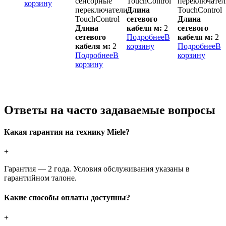
сенсорные
TouchControl
переключател
корзину
переключатели
Длина
TouchControl
TouchControl
сетевого
Длина
Длина
кабеля м:
2
сетевого
сетевого
Подробнее
В
кабеля м:
2
кабеля м:
2
корзину
Подробнее
В
Подробнее
В
корзину
корзину
Ответы на часто задаваемые вопросы
Какая гарантия на технику Miele?
+
Гарантия — 2 года. Условия обслуживания указаны в
гарантийном талоне.
Какие способы оплаты доступны?
+