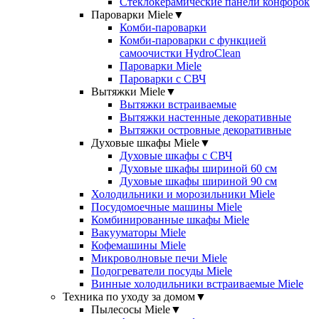
Стеклокерамические панели конфорок
Пароварки Miele
▼
Комби-пароварки
Комби-пароварки с функцией
самоочистки HydroClean
Пароварки Miele
Пароварки с СВЧ
Вытяжки Miele
▼
Вытяжки встраиваемые
Вытяжки настенные декоративные
Вытяжки островные декоративные
Духовые шкафы Miele
▼
Духовые шкафы с СВЧ
Духовые шкафы шириной 60 см
Духовые шкафы шириной 90 см
Холодильники и морозильники Miele
Посудомоечные машины Miele
Комбинированные шкафы Miele
Вакууматоры Miele
Кофемашины Miele
Микроволновые печи Miele
Подогреватели посуды Miele
Винные холодильники встраиваемые Miele
Техника по уходу за домом
▼
Пылесосы Miele
▼