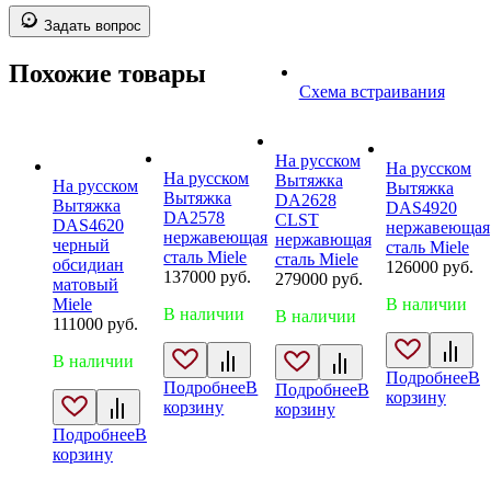
Задать вопрос
Похожие товары
Схема встраивания
На русском
На русском
На русском
Вытяжка
На русском
Вытяжка
Вытяжка
DA2628
Вытяжка
DAS4920
DA2578
CLST
DAS4620
нержавеющая
нержавеющая
нержавющая
черный
сталь Miele
сталь Miele
сталь Miele
обсидиан
126000
руб.
137000
руб.
279000
руб.
матовый
В наличии
Miele
В наличии
В наличии
111000
руб.
В наличии
Подробнее
В
Подробнее
В
Подробнее
В
корзину
корзину
корзину
Подробнее
В
корзину