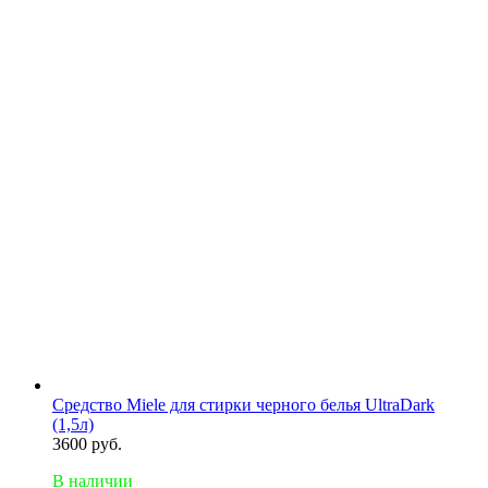
Средство Miele для стирки черного белья UltraDark
(1,5л)
3600
руб.
В наличии