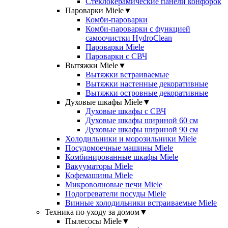
Стеклокерамические панели конфорок
Пароварки Miele
▼
Комби-пароварки
Комби-пароварки с функцией
самоочистки HydroClean
Пароварки Miele
Пароварки с СВЧ
Вытяжки Miele
▼
Вытяжки встраиваемые
Вытяжки настенные декоративные
Вытяжки островные декоративные
Духовые шкафы Miele
▼
Духовые шкафы с СВЧ
Духовые шкафы шириной 60 см
Духовые шкафы шириной 90 см
Холодильники и морозильники Miele
Посудомоечные машины Miele
Комбинированные шкафы Miele
Вакууматоры Miele
Кофемашины Miele
Микроволновые печи Miele
Подогреватели посуды Miele
Винные холодильники встраиваемые Miele
Техника по уходу за домом
▼
Пылесосы Miele
▼